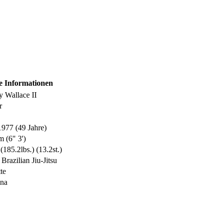
e Informationen
y Wallace II
r
977 (49 Jahre)
 (6" 3')
(185.2lbs.) (13.2st.)
Brazilian Jiu-Jitsu
te
ana