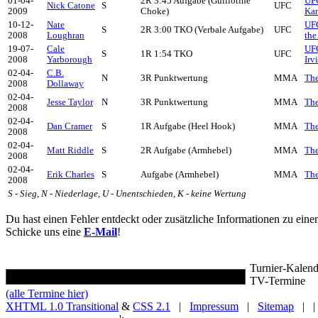
01-04-
2R 3:45 Aufgabe (Guillotine
UFC
Nick Catone
S
UFC
2009
Choke)
Ka
10-12-
Nate
UFC
S
2R 3:00 TKO (Verbale Aufgabe)
UFC
2008
Loughran
the
19-07-
Cale
UFC
S
1R 1:54 TKO
UFC
2008
Yarborough
Irv
02-04-
C.B.
N
3R Punktwertung
MMA
The
2008
Dollaway
02-04-
Jesse Taylor
N
3R Punktwertung
MMA
The
2008
02-04-
Dan Cramer
S
1R Aufgabe (Heel Hook)
MMA
The
2008
02-04-
Matt Riddle
S
2R Aufgabe (Armhebel)
MMA
The
2008
02-04-
Erik Charles
S
Aufgabe (Armhebel)
MMA
The
2008
S - Sieg, N - Niederlage, U - Unentschieden, K - keine Wertung
Du hast einen Fehler entdeckt oder zusätzliche Informationen zu ein
Schicke uns eine
E-Mail
!
Turnier-Kalend
TV-Termine
(alle Termine hier)
XHTML 1.0 Transitional
&
CSS 2.1
|
Impressum
|
Sitemap
| |