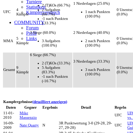
Turniere
1 Niederlagen (25.0%)
2 (T)KOs (66.7%)
Statistiken
2 Aufgaben
4
0 Unentsc
1 nach Punkten
UFC
Kämpfervergleich
(66.7%)
Kämpfe
(0.0%)
(100.0%)
-1 nach Punkten
COMMUNITY
(-33.3%)
Forum
Profil
3 Siege (60.0%)
2 Niederlagen (40.0%)
Links
5
0 Unentsc
3 Aufgaben
2 nach Punkten
MMA
Kämpfe
(0.0%)
(100.0%)
(100.0%)
6 Siege (66.7%)
3 Niederlagen (33.3%)
2 (T)KOs (33.3%)
5 Aufgaben
9
0 Unentsc
3 nach Punkten
Gesamt
(83.3%)
Kämpfe
(0.0%)
(100.0%)
-1 nach Punkten
(-16.7%)
Kampfergebnisse
(detailliert anzeigen)
Daten
Gegner
Ergebnis
Detail
Regeln
11-01-
Mike
UFC
UFC
2010
Massenzio
vs.
16-09-
3R Punktwertung 3-0 (29-28, 29-
UFC
Nate Quarry
N
UFC
2009
27, 29-28)
Gui