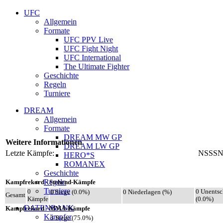
UFC
Allgemein
Formate
UFC PPV Live
UFC Fight Night
UFC International
The Ultimate Fighter
Geschichte
Regeln
Turniere
DREAM
Allgemein
Formate
DREAM MW GP
Weitere Informationen
DREAM LW GP
Letzte Kämpfe:
NSSS
HERO*S
ROMANEX
Geschichte
Regeln
Kampfrekord - Stehend-Kämpfe
Turniere
0
0 Unentsc
0 Siege (0.0%)
0 Niederlagen (%)
Gesamt
Kämpfe
(0.0%)
DATENBANK
Kampfrekord - MMA-Kämpfe
Kämpfer
3 Siege (75.0%)