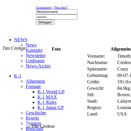
Community
|
Neu hier?
NEWS
News
Tim Credeur
Foto
Allgemein
Kalender
Newsletter
Vorname:
Timoth
Umfragen
Nachname:
Credeu
News-Archiv
Spitzname:
Crazy
Geburtstag:
09-07-1
K-1
Allgemein
Größe:
191.0cm
Formate
Gewicht:
84.0kg 
K-1 World GP
Stil:
Boxen, 
K-1 MAX
Stadt:
Lafayet
K-1 Rules
K-1 Japan GP
Region:
Louisi
Geschichte
Land:
USA
Regeln
Turniere
Botschaft