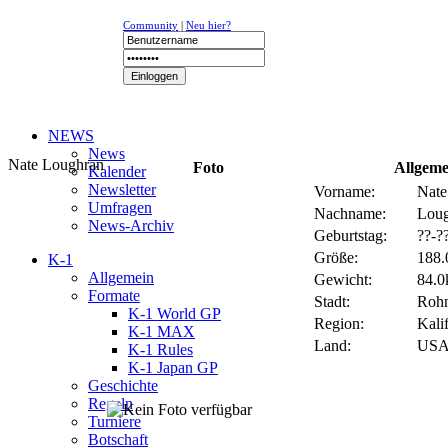
Community
|
Neu hier?
NEWS
News
Nate Loughran
Foto
Allgeme
Kalender
Newsletter
Vorname:
Nate
Umfragen
Nachname:
Loug
News-Archiv
Geburtstag:
??-?
Größe:
188.
K-1
Allgemein
Gewicht:
84.0k
Formate
Stadt:
Rohn
K-1 World GP
Region:
Kali
K-1 MAX
Land:
US
K-1 Rules
K-1 Japan GP
Geschichte
Regeln
Turniere
Botschaft