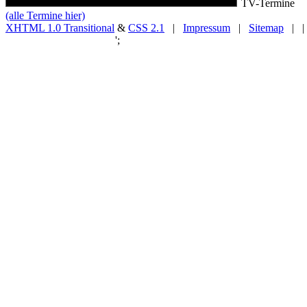
TV-Termine
(alle Termine hier)
XHTML 1.0 Transitional
&
CSS 2.1
|
Impressum
|
Sitemap
| |
';