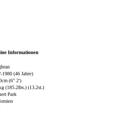
ine Informationen
hran
?-1980 (46 Jahre)
0cm (6" 2')
g (185.2lbs.) (13.2st.)
ert Park
fornien
A