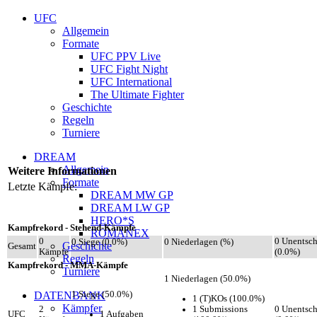
UFC
Allgemein
Formate
UFC PPV Live
UFC Fight Night
UFC International
The Ultimate Fighter
Geschichte
Regeln
Turniere
DREAM
Allgemein
Weitere Informationen
Formate
Letzte Kämpfe:
DREAM MW GP
DREAM LW GP
HERO*S
Kampfrekord - Stehend-Kämpfe
ROMANEX
0
0 Unentsc
0 Siege (0.0%)
0 Niederlagen (%)
Geschichte
Gesamt
Kämpfe
(0.0%)
Regeln
Kampfrekord - MMA-Kämpfe
Turniere
1 Niederlagen (50.0%)
DATENBANK
1 Siege (50.0%)
1 (T)KOs (100.0%)
Kämpfer
1 Submissions
2
0 Unentsc
1 Aufgaben
UFC