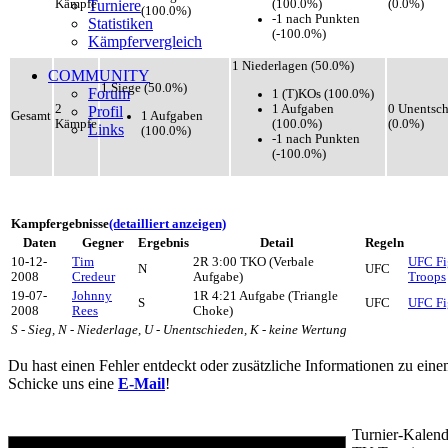
(100.0%)
Kämpfe
Turniere
(0.0%)
(100.0%)
-1 nach Punkten
Statistiken
(-100.0%)
Kämpfervergleich
1 Niederlagen (50.0%)
COMMUNITY
1 Siege (50.0%)
Forum
1 (T)KOs (100.0%)
1 Aufgaben
2
0 Unentsc
Profil
1 Aufgaben
Gesamt
(100.0%)
Kämpfe
(0.0%)
Links
(100.0%)
-1 nach Punkten
(-100.0%)
Kampfergebnisse
(detailliert anzeigen)
Daten
Gegner
Ergebnis
Detail
Regeln
10-12-
Tim
2R 3:00 TKO (Verbale
UFC Fig
N
UFC
2008
Credeur
Aufgabe)
Troops
19-07-
Johnny
1R 4:21 Aufgabe (Triangle
S
UFC
UFC Fig
2008
Rees
Choke)
S - Sieg, N - Niederlage, U - Unentschieden, K - keine Wertung
Du hast einen Fehler entdeckt oder zusätzliche Informationen zu ein
Schicke uns eine
E-Mail
!
Turnier-Kalend